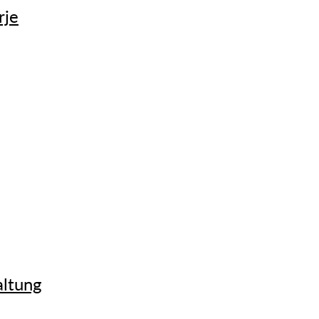
je
altung