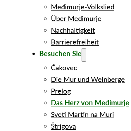
Međimurje-Volkslied
Über Međimurje
Nachhaltigkeit
Barrierefreiheit
Besuchen Sie
Čakovec
Die Mur und Weinberge
Prelog
Das Herz von Međimurje
Sveti Martin na Muri
Štrigova