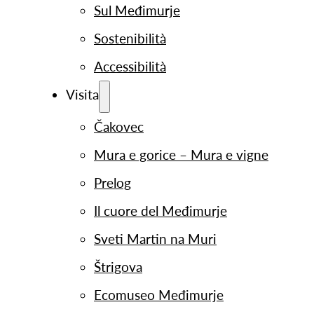
Sul Međimurje
Sostenibilità
Accessibilità
Visita
Čakovec
Mura e gorice – Mura e vigne
Prelog
Il cuore del Međimurje
Sveti Martin na Muri
Štrigova
Ecomuseo Međimurje