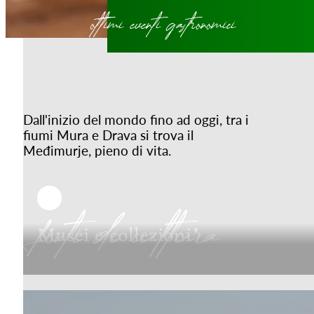
ottimi eventi gastronomici
Dall'inizio del mondo fino ad oggi, tra i
fiumi Mura e Drava si trova il
Međimurje, pieno di vita.
fonti di cultura
Musei e collezioni