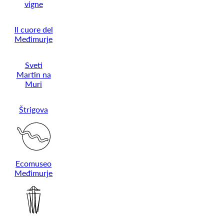
vigne
Il cuore del
Međimurje
Sveti
Martin na
Muri
Štrigova
Ecomuseo
Međimurje