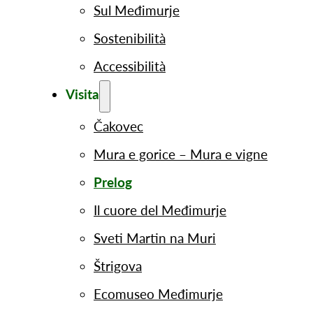
Sul Međimurje
Sostenibilità
Accessibilità
Visita
Čakovec
Mura e gorice – Mura e vigne
Prelog
Il cuore del Međimurje
Sveti Martin na Muri
Štrigova
Ecomuseo Međimurje