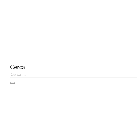
La 
T
Cerca