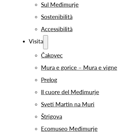
Sul Međimurje
Sostenibilità
Accessibilità
Visita
Čakovec
Mura e gorice – Mura e vigne
Prelog
Il cuore del Međimurje
Sveti Martin na Muri
Štrigova
Ecomuseo Međimurje