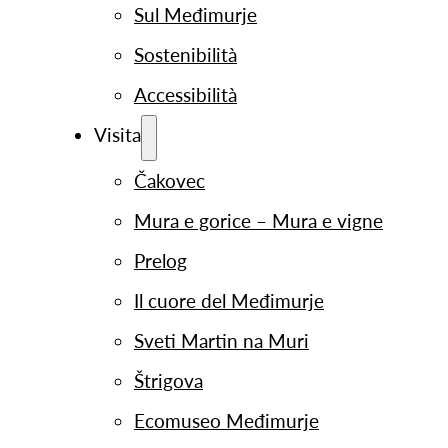
Sul Međimurje
Sostenibilità
Accessibilità
Visita
Čakovec
Mura e gorice – Mura e vigne
Prelog
Il cuore del Međimurje
Sveti Martin na Muri
Štrigova
Ecomuseo Međimurje