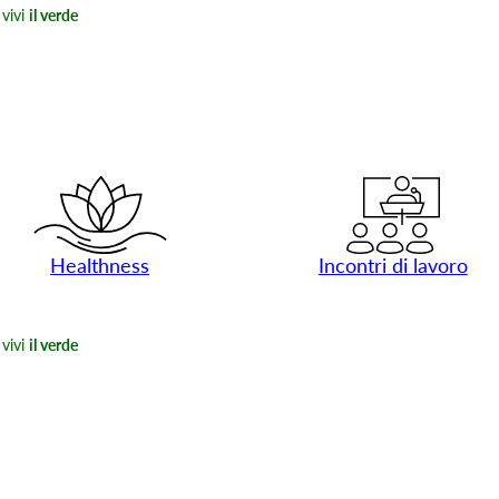
vivi
il verde
Healthness
Incontri di lavoro
vivi
il verde