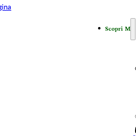
gina
Scopri M