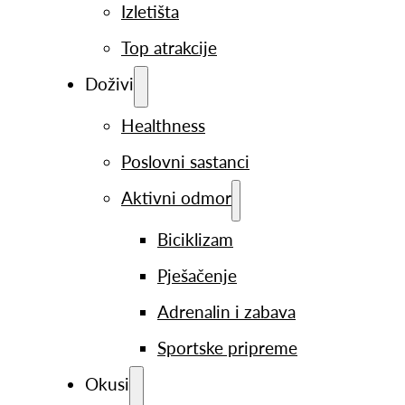
Izletišta
Top atrakcije
Doživi
Healthness
Poslovni sastanci
Aktivni odmor
Biciklizam
Pješačenje
Adrenalin i zabava
Sportske pripreme
Okusi