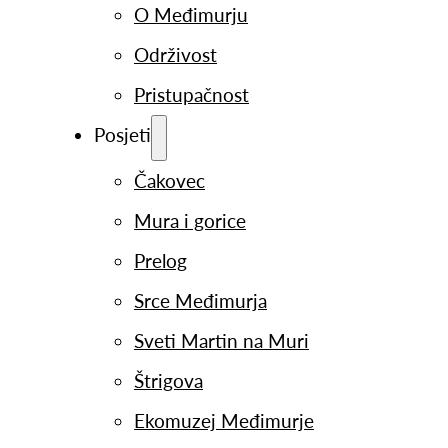
O Međimurju
Održivost
Pristupačnost
Posjeti
Čakovec
Mura i gorice
Prelog
Srce Međimurja
Sveti Martin na Muri
Štrigova
Ekomuzej Međimurje