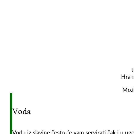
U
Hran
Može
Voda
Vodu iz slavine često će vam servirati čak i u ugo