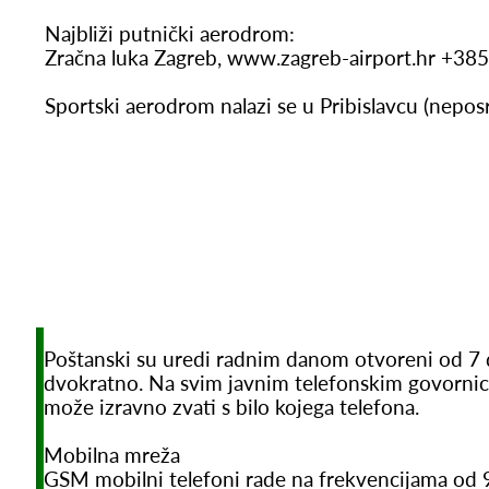
Najbliži putnički aerodrom:
Zračna luka Zagreb, www.zagreb-airport.hr +38
Sportski aerodrom nalazi se u Pribislavcu (nepo
Poštanski su uredi radnim danom otvoreni od 7 d
dvokratno. Na svim javnim telefonskim govornica
može izravno zvati s bilo kojega telefona.
Mobilna mreža
GSM mobilni telefoni rade na frekvencijama o