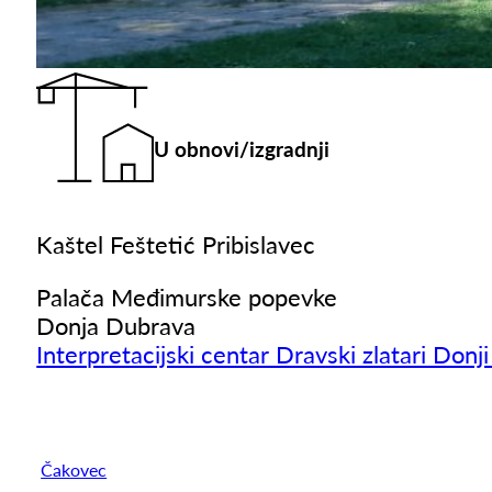
U obnovi/izgradnji
Kaštel Feštetić Pribislavec
Palača Međimurske popevke
Donja Dubrava
Interpretacijski centar Dravski zlatari Donj
Čakovec