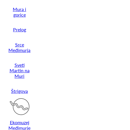
Mura i
gorice
Prelog
Srce
Međimurja
Sveti
Martin na
Muri
Štrigova
Ekomuzej
Međimurje