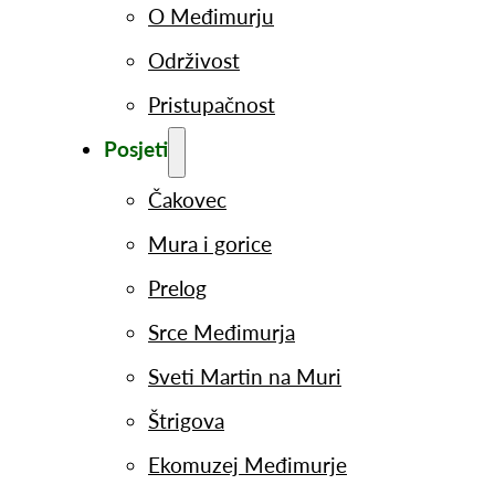
O Međimurju
Održivost
Pristupačnost
Posjeti
Čakovec
Mura i gorice
Prelog
Srce Međimurja
Sveti Martin na Muri
Štrigova
Ekomuzej Međimurje