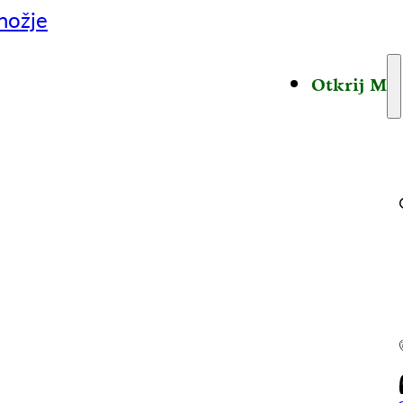
nožje
Otkrij M