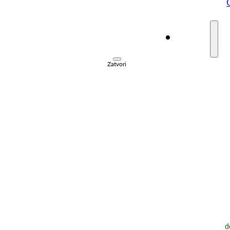
Posjeti
Zatvori
d