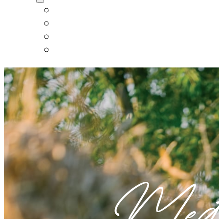
English
Deutsch
Slovenščina
Italiano
Međi