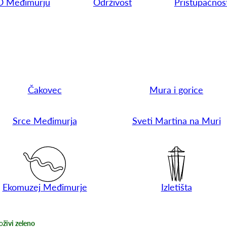
O Međimurju
Održivost
Pristupačnos
Čakovec
Mura i gorice
Srce Međimurja
Sveti Martina na Muri
Ekomuzej Međimurje
Izletišta
o
živi zeleno